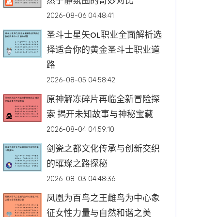
然宁静氛围的奇妙对比
2026-08-06 04:48:41
圣斗士星矢OL职业全面解析选
择适合你的黄金圣斗士职业道
路
2026-08-05 04:58:42
原神解冻碎片再临全新冒险探
索 揭开未知故事与神秘宝藏
2026-08-04 04:59:10
剑瓷之都文化传承与创新交织
的璀璨之路探秘
2026-08-03 04:48:36
凤凰为百鸟之王雌鸟为中心象
征女性力量与自然和谐之美