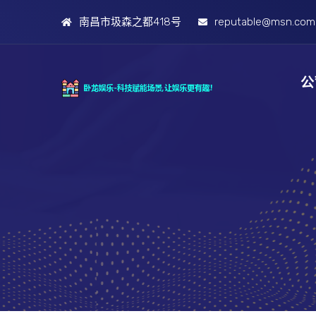
南昌市圾森之都418号
reputable@msn.com
公