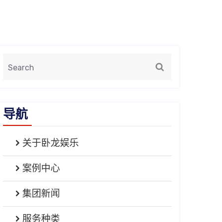
导航
关于卧龙娱乐
案例中心
集团新闻
服务种类