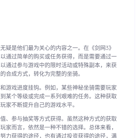
无疑是他们最为关心的内容之一。在《剑网3》
可以通过简单的购买或任务获得，而是需要通过一
可以通过参与游戏中的限时活动或特殊副本，来获
定的合成方式，转化为完整的坐骑。
力和游戏进度挂钩。例如，某些神秘坐骑需要玩家
达到某个等级或完成一系列艰难的任务。这种获取
了玩家不断提升自己的游戏水平。
充值、参与抽奖等方式获得。虽然这种方式的获取
的玩家而言，依然是一种不错的选择。总体来看，
过努力获得的途径，也有通过投资获得的途径，满