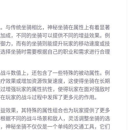
点。与传统坐骑相比，神秘坐骑在属性上有着显著
性加成，不同的坐骑可以提供不同的增益效果。例
防御力，而有的坐骑则能提升玩家的移动速度或技
在选择坐骑时需要根据自己的职业和需求进行合理
的战斗数值上，还包含了一些特殊的被动属性。例
治疗效果或增加资源恢复速度，这使得坐骑在长期
通过增强玩家的属性抗性，使得玩家在面对强敌时
骑在玩家的战斗过程中发挥了更多元的作用。
增益效果，其特殊的属性组合也为玩家提供了更多
以根据不同的战斗场景和敌人，灵活调整坐骑的选
言，神秘坐骑不仅仅是一个单纯的交通工具，它们