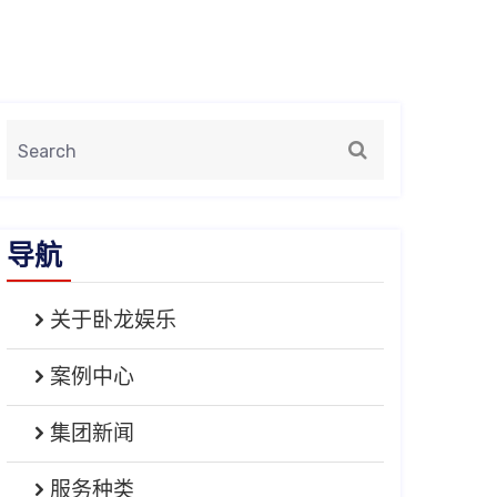
导航
关于卧龙娱乐
案例中心
集团新闻
服务种类