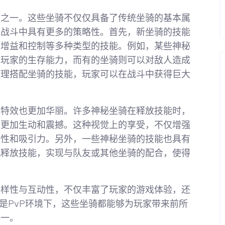
点之一。这些坐骑不仅仅具备了传统坐骑的基本属
在战斗中具有更多的策略性。首先，新坐骑的技能
、增益和控制等多种类型的技能。例如，某些神秘
加玩家的生存能力，而有的坐骑则可以对敌人造成
合理搭配坐骑的技能，玩家可以在战斗中获得巨大
能特效也更加华丽。许多神秘坐骑在释放技能时，
面更加生动和震撼。这种视觉上的享受，不仅增强
味性和吸引力。另外，一些神秘坐骑的技能也具有
机释放技能，实现与队友或其他坐骑的配合，使得
多样性与互动性，不仅丰富了玩家的游戏体验，还
是PvP环境下，这些坐骑都能够为玩家带来前所
之一。