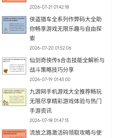
2026-07-21 01:42:18
侠盗猎车全系列作弊码大全助
你畅享游戏无限乐趣与自由探
索
2026-07-20 01:52:06
仙剑奇侠传5合击技能全解析与
战斗策略技巧分享
2026-07-19 01:43:00
九游网手机游戏大全推荐畅玩
无限尽享精彩游戏体验与热门
手游资讯
2026-07-18 01:47:13
流放之路激活码领取攻略与使