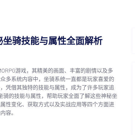
秘坐骑技能与属性全面解析
ORPG游戏，其精美的画面、丰富的剧情以及多
在众多系统内容中，坐骑系统一直都是玩家喜爱的
骑，凭借其独特的技能与属性，成为了许多玩家追
坐骑的技能与属性，帮助玩家全面了解这些神秘坐
、属性变化、获取方式以及实战应用等四个方面进
戏内容。