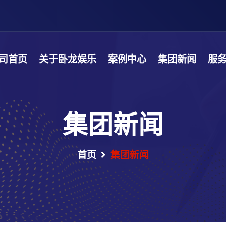
司首页
关于卧龙娱乐
案例中心
集团新闻
服
集团新闻
首页
集团新闻