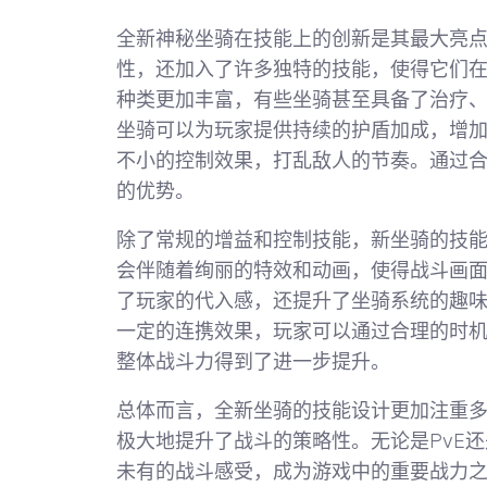
全新神秘坐骑在技能上的创新是其最大亮
性，还加入了许多独特的技能，使得它们
种类更加丰富，有些坐骑甚至具备了治疗
坐骑可以为玩家提供持续的护盾加成，增
不小的控制效果，打乱敌人的节奏。通过
的优势。
除了常规的增益和控制技能，新坐骑的技
会伴随着绚丽的特效和动画，使得战斗画
了玩家的代入感，还提升了坐骑系统的趣
一定的连携效果，玩家可以通过合理的时
整体战斗力得到了进一步提升。
总体而言，全新坐骑的技能设计更加注重
极大地提升了战斗的策略性。无论是PvE还
未有的战斗感受，成为游戏中的重要战力