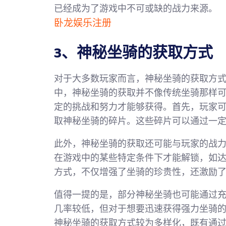
已经成为了游戏中不可或缺的战力来源。
卧龙娱乐注册
3、神秘坐骑的获取方式
对于大多数玩家而言，神秘坐骑的获取方式
中，神秘坐骑的获取并不像传统坐骑那样
定的挑战和努力才能够获得。首先，玩家
取神秘坐骑的碎片。这些碎片可以通过一
此外，神秘坐骑的获取还可能与玩家的战
在游戏中的某些特定条件下才能解锁，如
方式，不仅增强了坐骑的珍贵性，还激励
值得一提的是，部分神秘坐骑也可能通过
几率较低，但对于想要迅速获得强力坐骑
神秘坐骑的获取方式较为多样化，既有通