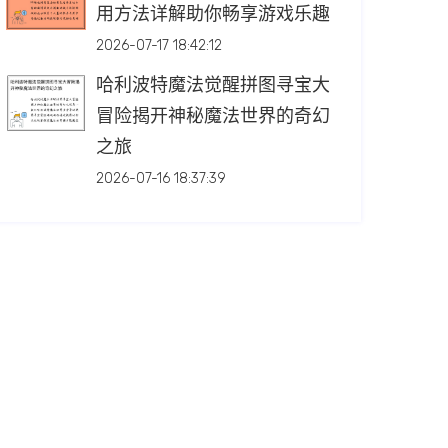
用方法详解助你畅享游戏乐趣
2026-07-17 18:42:12
哈利波特魔法觉醒拼图寻宝大
冒险揭开神秘魔法世界的奇幻
之旅
2026-07-16 18:37:39